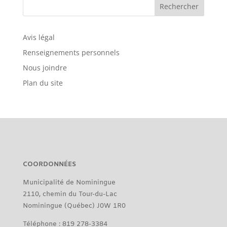
Avis légal
Renseignements personnels
Nous joindre
Plan du site
COORDONNÉES
Municipalité de Nominingue
2110, chemin du Tour-du-Lac
Nominingue (Québec) J0W 1R0
Téléphone : 819 278-3384