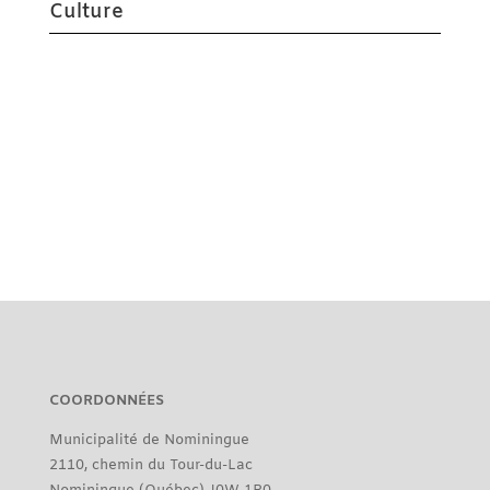
Culture
COORDONNÉES
Municipalité de Nominingue
2110, chemin du Tour-du-Lac