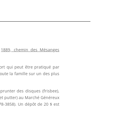
e
1889, chemin des Mésanges
rt qui peut être pratiqué par
oute la famille sur un des plus
mprunter des disques (frisbee),
e et putter) au Marché Généreux
278-3858). Un dépôt de 20 $ est