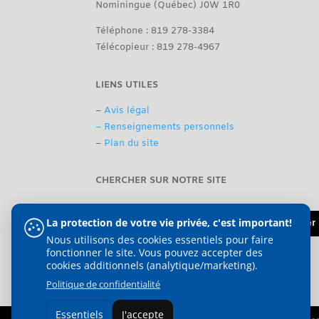
Nominingue (Québec) J0W 1R0
Téléphone : 819 278-3384
Télécopieur : 819 278-4967
LIENS UTILES
–
Avis légal
– Renseignements personnels
–
Plan du site
CHERCHER SUR NOTRE SITE
La protection de votre vie privée, c'est important!
Nous utilisons des cookies essentiels pour faire
fonctionner le site. Vous pouvez accepter des
cookies additionnels (analytique/marketing).
Politique de confidentialité
Essentiels
J'accepte