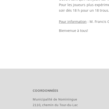
Pour les joueurs plus expérime
soir dès 18 h pour un 18 trous
Pour information
: M. Francis 
Bienvenue à tous!
COORDONNÉES
Municipalité de Nominingue
2110, chemin du Tour-du-Lac