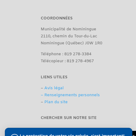
COORDONNÉES
Municipalité de Nominingue
2110, chemin du Tour-du-Lac
Nominingue (Québec) J0W 1R0
Téléphone : 819 278-3384
Télécopieur : 819 278-4967
LIENS UTILES
–
Avis légal
– Renseignements personnels
–
Plan du site
CHERCHER SUR NOTRE SITE
La protection de votre vie privée, c'est important!