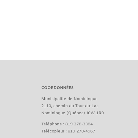
COORDONNÉES
Municipalité de Nominingue
2110, chemin du Tour-du-Lac
Nominingue (Québec) J0W 1R0
Téléphone : 819 278-3384
Télécopieur : 819 278-4967