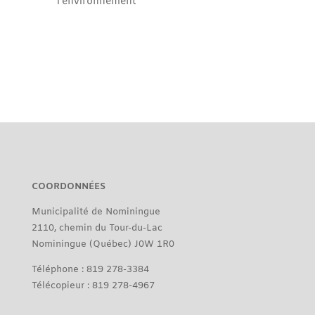
l’environnement
COORDONNÉES
Municipalité de Nominingue
2110, chemin du Tour-du-Lac
Nominingue (Québec) J0W 1R0
Téléphone : 819 278-3384
Télécopieur : 819 278-4967