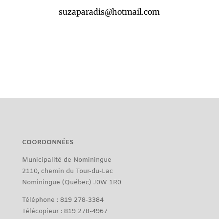
suzaparadis@hotmail.com
COORDONNÉES
Municipalité de Nominingue
2110, chemin du Tour-du-Lac
Nominingue (Québec) J0W 1R0
Téléphone : 819 278-3384
Télécopieur : 819 278-4967