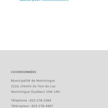
COORDONNÉES
Municipalité de Nominingue
2110, chemin du Tour-du-Lac
Nominingue (Québec) J0W 1R0
Téléphone : 819 278-3384
Télécopieur : 819 278-4967