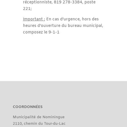
réceptionniste, 819 278-3384, poste
221;
Important :
En cas d’urgence, hors des
heures d’ouverture du bureau municipal,
composez le 9-1-1
COORDONNÉES
Municipalité de Nominingue
2110, chemin du Tour-du-Lac