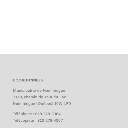
COORDONNÉES
Municipalité de Nominingue
2110, chemin du Tour-du-Lac
Nominingue (Québec) J0W 1R0
Téléphone : 819 278-3384
Télécopieur : 819 278-4967