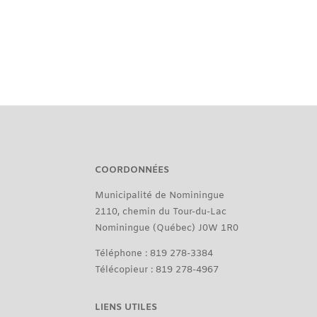
COORDONNÉES
Municipalité de Nominingue
2110, chemin du Tour-du-Lac
Nominingue (Québec) J0W 1R0
Téléphone : 819 278-3384
Télécopieur : 819 278-4967
LIENS UTILES