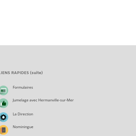
LIENS RAPIDES (suite)
Formulaires
Jumelage avec Hermanville-sur-Mer
La Direction
Nominingue