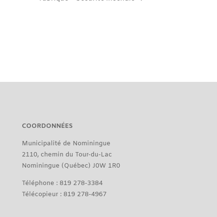
COORDONNÉES
Municipalité de Nominingue
2110, chemin du Tour-du-Lac
Nominingue (Québec) J0W 1R0
Téléphone : 819 278-3384
Télécopieur : 819 278-4967