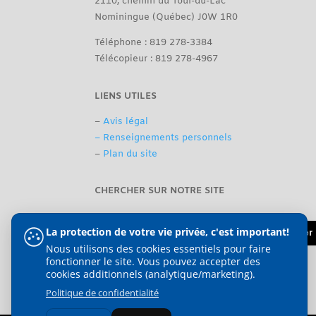
2110, chemin du Tour-du-Lac
Nominingue (Québec) J0W 1R0
Téléphone : 819 278-3384
Télécopieur : 819 278-4967
LIENS UTILES
–
Avis légal
– Renseignements personnels
–
Plan du site
CHERCHER SUR NOTRE SITE
La protection de votre vie privée, c'est important!
Nous utilisons des cookies essentiels pour faire
fonctionner le site. Vous pouvez accepter des
cookies additionnels (analytique/marketing).
Politique de confidentialité