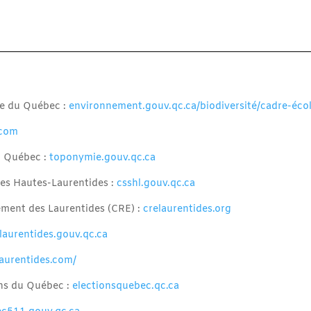
ce du Québec :
environnement.gouv.qc.ca/biodiversité/cadre-éco
.com
 Québec :
toponymie.gouv.qc.ca
des Hautes-Laurentides :
csshl.gouv.qc.ca
ement des Laurentides (CRE) :
crelaurentides.org
laurentides.gouv.qc.ca
laurentides.com/
ons du Québec :
electionsquebec.qc.ca