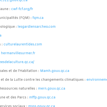
c511.gouv.qc.ca
Faune :
cwf-fcf.org/fr
nicipalités (FQM) :
fqm.ca
éologique :
lesgardiensarcheo.com
a
s :
culturelaurentides.com
:
hermanvillesurmer.fr
eesdelaculture.qc.ca/
ales et de l’Habitation :
Mamh.gouv.qc.ca
et de la Lutte contre les changements climatiques :
environneme
 Ressources naturelles :
mern.gouv.qc.ca
une et des Parcs :
mffp.gouv.qc.ca
Services sociaux :
msss.gouv.qc.ca