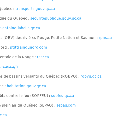
 Québec :
transports.gouv.qc.ca
lique du Québec :
securitepublique.gouv.qc.ca
-antoine-labelle.qc.ca
s (OBV) des rivières Rouge, Petite Nation et Saumon :
rpns.ca
Nord :
ptittraindunord.com
entale de la Rouge :
rcer.ca
c-cae.ca/fr
s de bassins versants du Québec (ROBVQ) :
robvq.qc.ca
ec :
habitation.gouv.qc.ca
êts contre le feu (SOPFEU) :
sopfeu.qc.ca
e plein air du Québec (SEPAQ) :
sepaq.com
c.ca