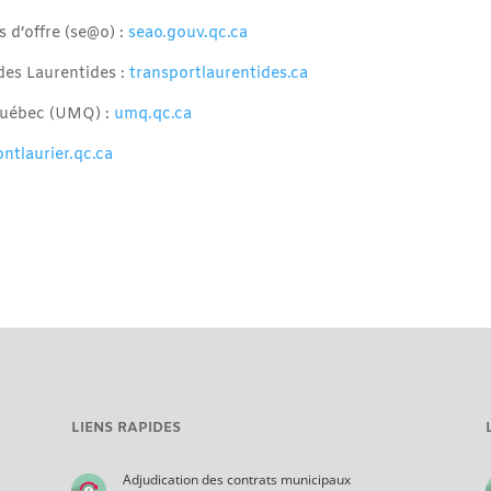
 d’offre (se@o) :
seao.gouv.qc.ca
 des Laurentides :
transportlaurentides.ca
Québec (UMQ) :
umq.qc.ca
ontlaurier.qc.ca
LIENS RAPIDES
Adjudication des contrats municipaux