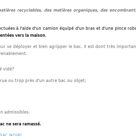
matières recyclables, des matières organiques, des encombrant
ctuées à l’aide d’un camion équipé d’un bras et d’une pince rob
ientées vers la maison
.
ur se déployer et bien agripper le bac. Il est dont très importan
nvenablement.
é vidé?
e rue ou trop près d’un autre bac ou objet;
on admissibles.
bac ne sera ramassé.
BAC NOIR!