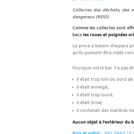
Collectes des déchets, des 
dangereux (RDD).
Comme les collectes sont effe
bacs
les roues et poignées or
La pince a besoin d’espace po
qu’ils puissent être vidés co
Pourquoi votre bac n’a pas ét
Il était trop loin du bord d
Il était enneigé;
Il était trop lourd;
Il était brisé;
Il contenait des matières n
Aucun objet à l’extérieur du 
Bois et métal
: PAS DANS LE 