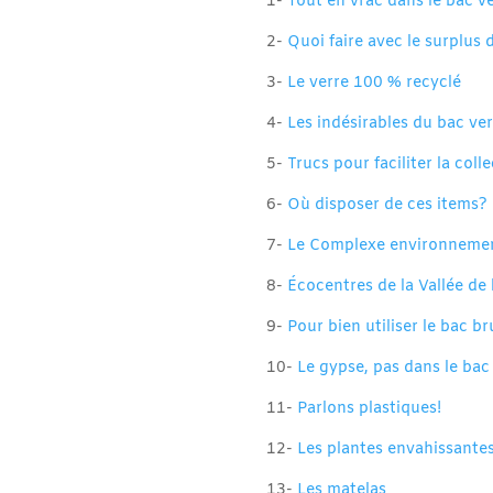
1-
Tout en vrac dans le bac v
2-
Quoi faire avec le surplus 
3-
Le verre 100 % recyclé
4-
Les indésirables du bac ver
5-
Trucs pour faciliter la col
6-
Où disposer de ces items? 
7-
Le Complexe environnement
8-
Écocentres de la Vallée de
9-
Pour bien utiliser le bac b
10-
Le gypse, pas dans le bac 
11-
Parlons plastiques!
12-
Les plantes envahissante
13-
Les matelas