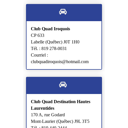
Club Quad Iroquois
CP 633
Labelle (Québec) J0T 1H0
Tél. : 819 278-0031
Courriel :
clubquadiroquois@hotmail.com
Club Quad Destination Hautes
Laurentides
170 A, rue Godard
Mont-Laurier (Québec) J9L 3T5
Tél. : 819 440-2444