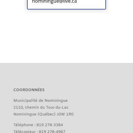
nominingue@live.ca
COORDONNÉES
Municipalité de Nominingue
2110, chemin du Tour-du-Lac
Nominingue (Québec) J0W 1R0
Téléphone : 819 278-3384
Télécopieur : 819 278-4967