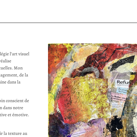
légie l’art visuel
réalise
ctuelles. Mon
ngagement, de la
nine dans la
in conscient de
n dans notre
tive et émotive.
r la texture au