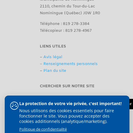
2110, chemin du Tour-du-Lac
Nominingue (Québec) J0W 1R0
Téléphone : 819 278-3384
Télécopieur : 819 278-4967
LIENS UTILES
–
Avis légal
– Renseignements personnels
–
Plan du site
CHERCHER SUR NOTRE SITE
La protection de votre vie privée, c'est important!
Nous utilisons des cookies essentiels pour faire
fonctionner le site. Vous pouvez accepter des
cookies additionnels (analytique/marketing).
Politique de confidentialité