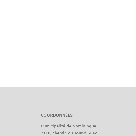
COORDONNÉES
Municipalité de Nominingue
2110, chemin du Tour-du-Lac