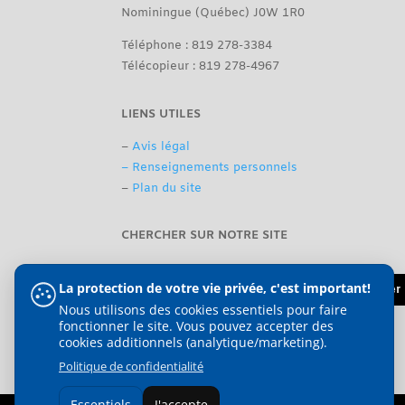
Nominingue (Québec) J0W 1R0
Téléphone : 819 278-3384
Télécopieur : 819 278-4967
LIENS UTILES
–
Avis légal
– Renseignements personnels
–
Plan du site
CHERCHER SUR NOTRE SITE
La protection de votre vie privée, c'est important!
Nous utilisons des cookies essentiels pour faire
fonctionner le site. Vous pouvez accepter des
cookies additionnels (analytique/marketing).
Politique de confidentialité
Essentiels
J'accepte