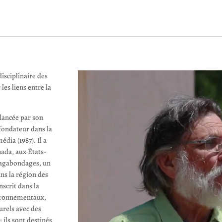
disciplinaire des
es liens entre la
 lancée par son
fondateur dans la
dia (1987). Il a
nada, aux États-
 Vagabondages, un
ns la région des
nscrit dans la
ironnementaux,
rels avec des
 ils sont destinés