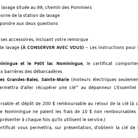
e lavage située au 99, chemin des Pommiers
orne de la station de lavage
répondre aux deux questions
 ses accessoires, incluant votre remorque
 de lavage
(À CONSERVER AVEC VOUS)
– Les instructions pour 
iningue et le Petit lac Nominingue
, le certificat compor
ux barrières des débarcadères
es Grandes-Baies
,
Sainte-Marie
(moteurs électriques seuleme
permettra d’aller récupérer une clé** au dépanneur L’Essentie
rsable et dépôt de 200 $ remboursable au retour de la clé (à ch
de Nominingue ne paient les frais de 10 $ non remboursables q
présenter à chaque fois qu’ils utilisent le service.)
ertificat vous permettra, sur présentation, d’obtenir la clé de