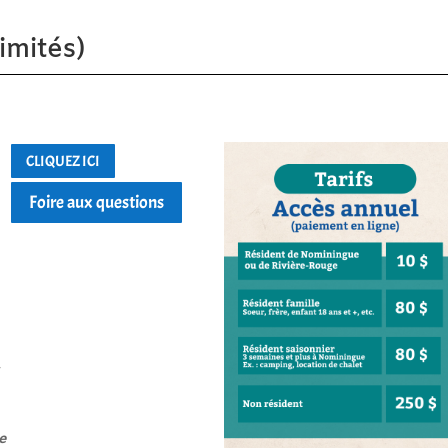
imités)
CLIQUEZ ICI
Foire aux questions
e