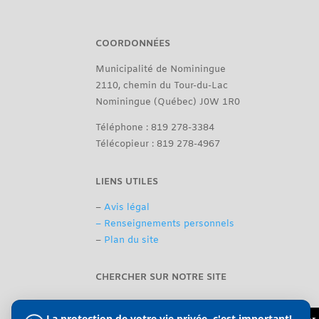
COORDONNÉES
Municipalité de Nominingue
2110, chemin du Tour-du-Lac
Nominingue (Québec) J0W 1R0
Téléphone : 819 278-3384
Télécopieur : 819 278-4967
LIENS UTILES
–
Avis légal
– Renseignements personnels
–
Plan du site
CHERCHER SUR NOTRE SITE
La protection de votre vie privée, c'est important!