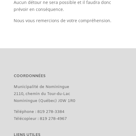
Aucun détour ne sera possible et il faudra donc
prévoir en conséquence.
Nous vous remercions de votre compréhension.
COORDONNÉES
Municipalité de Nominingue
2110, chemin du Tour-du-Lac
Nominingue (Québec) J0W 1R0
Téléphone : 819 278-3384
Télécopieur : 819 278-4967
LIENS UTILES